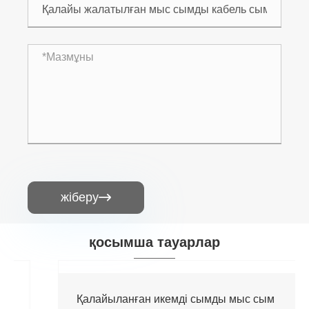
жіберу

қосымша тауарлар