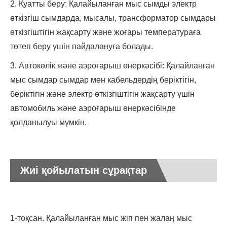
2. Қуатты беру: Қалайыланған мыс сымды электр
өткізгіш сымдарда, мысалы, трансформатор сымдары
өткізгіштігін жақсарту және жоғары температураға
төтеп беру үшін пайдалануға болады.
3. Автокөлік және аэроғарыш өнеркәсібі: Қалайланған
мыс сымдар сымдар мен кабельдердің беріктігін,
беріктігін және электр өткізгіштігін жақсарту үшін
автомобиль және аэроғарыш өнеркәсібінде
қолданылуы мүмкін.
Жиі қойылатын сұрақтар
1-тоқсан. Қалайыланған мыс жіп пен жалаң мыс