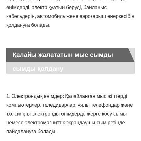
өнімдерді, электр қуатын беруді, байланыс
кабельдерін, автомобиль және аэроғарыш өнеркәсібін
қолдануға болады.
Қалайы жалататын мыс сымды
сымды қолдану
1. Электрондық өнімдер: Қалайланған мыс жіптерді
компьютерлер, теледидарлар, ұялы телефондар және
т.б. сияқты электронды өнімдерде жерге қосу сымы
немесе электромагниттік экрандаушы сым ретінде
пайдалануға болады.