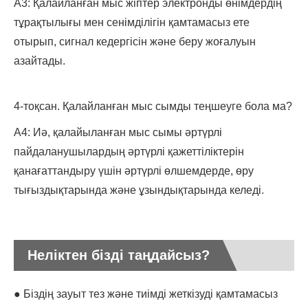
A3: Қалайланған мыс жіптер электронды өнімдердің
тұрақтылығы мен сенімділігін қамтамасыз ете
отырып, сигнал кедергісін және беру жоғалуын
азайтады.
4-тоқсан. Қалайланған мыс сымды теңшеуге бола ма?
A4: Иә, қалайыланған мыс сымы әртүрлі
пайдаланушылардың әртүрлі қажеттіліктерін
қанағаттандыру үшін әртүрлі өлшемдерде, өру
тығыздықтарында және ұзындықтарында келеді.
Неліктен бізді таңдайсыз?
● Біздің зауыт тез және тиімді жеткізуді қамтамасыз