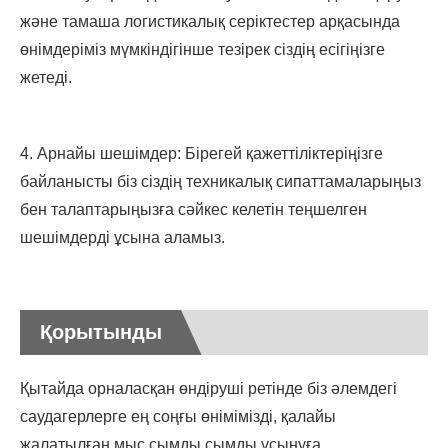
және тамаша логистикалық серіктестер арқасында
өнімдеріміз мүмкіндігінше тезірек сіздің есігіңізге
жетеді.
4. Арнайы шешімдер: Бірегей қажеттіліктеріңізге
байланысты біз сіздің техникалық сипаттамаларыңыз
бен талаптарыңызға сәйкес келетін теңшелген
шешімдерді ұсына аламыз.
Қорытынды
Қытайда орналасқан өндіруші ретінде біз әлемдегі
саудагерлерге ең соңғы өнімімізді, қалайы
жалатылған мыс сымды сымды ұсынуға