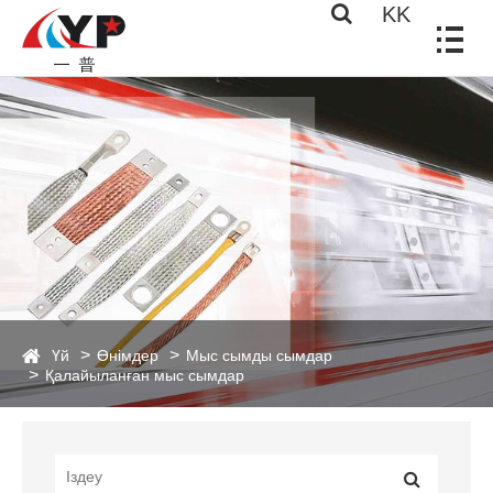
KK
Үй
Өнімдер
Мыс сымды сымдар
Қалайыланған мыс сымдар