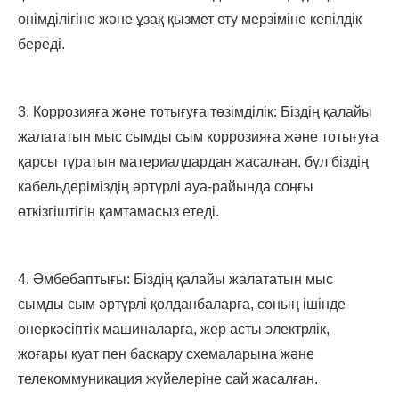
өнімділігіне және ұзақ қызмет ету мерзіміне кепілдік
береді.
3. Коррозияға және тотығуға төзімділік: Біздің қалайы
жалататын мыс сымды сым коррозияға және тотығуға
қарсы тұратын материалдардан жасалған, бұл біздің
кабельдеріміздің әртүрлі ауа-райында соңғы
өткізгіштігін қамтамасыз етеді.
4. Әмбебаптығы: Біздің қалайы жалататын мыс
сымды сым әртүрлі қолданбаларға, соның ішінде
өнеркәсіптік машиналарға, жер асты электрлік,
жоғары қуат пен басқару схемаларына және
телекоммуникация жүйелеріне сай жасалған.