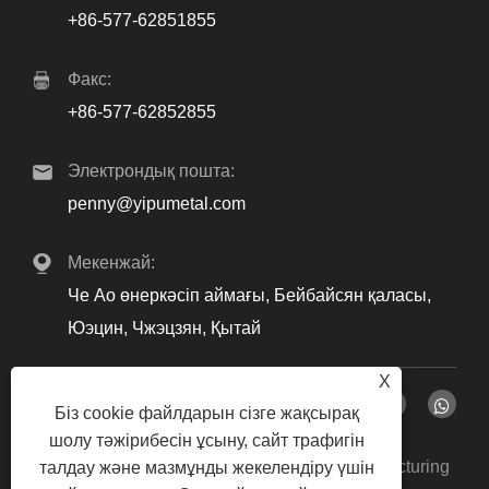
+86-577-62851855
Факс:
+86-577-62852855
Электрондық пошта:
penny@yipumetal.com
Мекенжай:
Че Ао өнеркәсіп аймағы, Бейбайсян қаласы,
Юэцин, Чжэцзян, Қытай
X
Біз cookie файлдарын сізге жақсырақ
шолу тәжірибесін ұсыну, сайт трафигін
Copyright © 2024 Zhejiang Yipu Metal Manufacturing
талдау және мазмұнды жекелендіру үшін