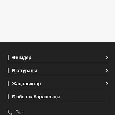
Қосымша көру >>
Өнімдер
Біз туралы
Жаңалықтар
Бізбен хабарласыңы
Тел: