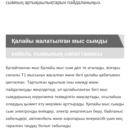
сымның артықшылықтарын пайдаланыңыз.
Қалайы жалатылған мыс сымды
кабель сымының сипаттамасы
Қалайланған мыс Қалайы мыс сым деп те аталады, жоғары
сапалы T1 мысынан жасалған және беті қалайы қабатымен
қапталған. Тартылған құрылым оны икемді және
пайдалануды жеңілдетеді, ал қалайыланған беті мыс
сымдарының коррозияға төзімділігін жақсартады, осылайша
олардың қызмет ету мерзімін арттырады. Қалайы мыс сымды
сым электронды өнімдер, электр энергиясын беру, байланыс
кабельдері, автомобиль және аэроғарыш өнеркәсібі үшін кең
таралған таңдау болып табылады.