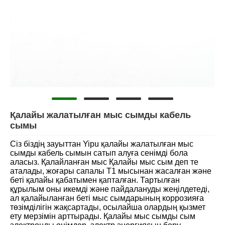
Қалайы жалатылған мыс сымды кабель
сымы
Сіз біздің зауыттан Yipu қалайы жалатылған мыс
сымды кабель сымын сатып алуға сенімді бола
аласыз. Қалайланған мыс Қалайы мыс сым деп те
аталады, жоғары сапалы T1 мысынан жасалған және
беті қалайы қабатымен қапталған. Тартылған
құрылым оны икемді және пайдалануды жеңілдетеді,
ал қалайыланған беті мыс сымдарының коррозияға
төзімділігін жақсартады, осылайша олардың қызмет
ету мерзімін арттырады. Қалайы мыс сымды сым