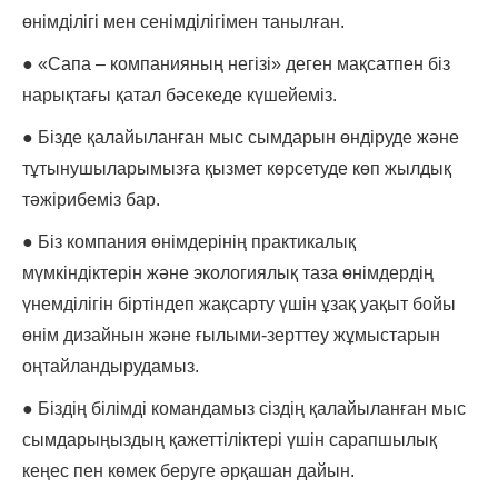
өнімділігі мен сенімділігімен танылған.
● «Сапа – компанияның негізі» деген мақсатпен біз
нарықтағы қатал бәсекеде күшейеміз.
● Бізде қалайыланған мыс сымдарын өндіруде және
тұтынушыларымызға қызмет көрсетуде көп жылдық
тәжірибеміз бар.
● Біз компания өнімдерінің практикалық
мүмкіндіктерін және экологиялық таза өнімдердің
үнемділігін біртіндеп жақсарту үшін ұзақ уақыт бойы
өнім дизайнын және ғылыми-зерттеу жұмыстарын
оңтайландырудамыз.
● Біздің білімді командамыз сіздің қалайыланған мыс
сымдарыңыздың қажеттіліктері үшін сарапшылық
кеңес пен көмек беруге әрқашан дайын.