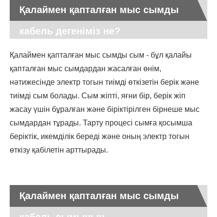
Қалаймен қапталған мыс сымды
кабель дегеніміз не?
Қалаймен қапталған мыс сымды сым - бұл қалайы
қапталған мыс сымдардан жасалған өнім,
нәтижесінде электр тогын тиімді өткізетін берік және
тиімді сым болады. Сым жіпті, яғни бір, берік жіп
жасау үшін бұралған және біріктірілген бірнеше мыс
сымдардан тұрады. Тарту процесі сымға қосымша
беріктік, икемділік береді және оның электр тогын
өткізу қабілетін арттырады.
Қалаймен қапталған мыс сымды