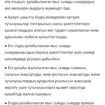
ете отырып, қалайыланған мыс сымды сымдардың
көп мөлшерін өндіруге мүмкіндігі бар.
● Қазіргі уақытта біздің өнімдеріміз әртүрлі
тұтынушылар топтарының нақты қажеттіліктерін
қанағаттандыра алатын көп түрдегі серияланған өнім
құрылымы жүйесін қалыптастырды.
● Біз сіздің қалайыланған мыс сымды
сымдарыңыздың барлық қажеттіліктері үшін үнемді
шешімдерді ұсынуға дайынбыз.
● Біз қалайы жалатылған мыс сымды сымның
сапасын жақсартуды, өнім қоспасын жақсартуды және
тұтынушылардың құндылық ұсынысын жақсырақ
көрсету үшін тұтынушыларға қызмет көрсетуді
күшейтуді жалғастырамыз.
● Біздің қалайыланған мыс сымды сымдар ерекше