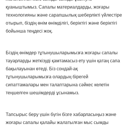
қуаныштымыз. Сапалы материалдарды, жоғары
технологияны және сарапшылық шеберлікті үйлестіре
отырып, біздің өнім өнімділігі, беріктігі және беріктігі
бойынша теңдесі жоқ.
Біздің өнімдер тұтынушыларымызға жоғары сапалы
тауарларды жеткізуді қамтамасыз ету үшін қатаң сапа
бақылауынан өтеді. Біз сондай-ақ
тұтынушыларымызға олардың бірегей
сипаттамалары мен талаптарына сәйкес келетін
теңшелген шешімдерді ұсынамыз.
Тапсырыс беру үшін бүгін бізге хабарласыңыз және
жоғары сапалы қалайы жалатылған мыс сымды