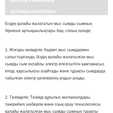
кабель сымының
артықшылықтары
Біздің қалайы жалататын мыс сымды сымның
бірнеше артықшылықтары бар, соның ішінде:
1. Жоғары өнімділік: Кәдімгі мыс сымдармен
салыстырғанда, біздің қалайы жалатылған мыс
сымды сым оңтайлы электр өткізгіштігін қамтамасыз
етеді, қарсылықты азайтады және тұрақты сымдарда
табылған электр қателерінің алдын алады.
2. Төзімділік: Төзімді құрылыс материалдары,
тәжірибелі шеберлік және озық орау технологиясы
қалайы жалатылған мыс сымды сымның тұрақты