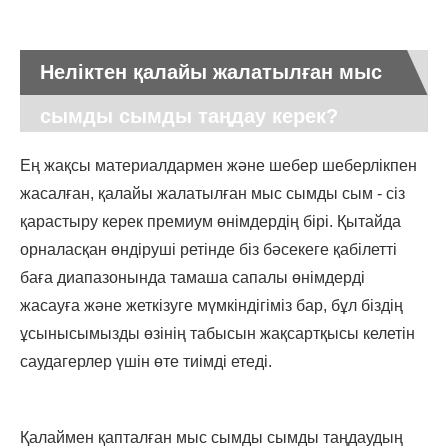
Неліктен қалайы жалатылған мыс
сымды сымды таңдау керек?
Ең жақсы материалдармен және шебер шеберлікпен
жасалған, қалайы жалатылған мыс сымды сым - сіз
қарастыру керек премиум өнімдердің бірі. Қытайда
орналасқан өндіруші ретінде біз бәсекеге қабілетті
баға диапазонында тамаша сапалы өнімдерді
жасауға және жеткізуге мүмкіндігіміз бар, бұл біздің
ұсынысымызды өзінің табысын жақсартқысы келетін
саудагерлер үшін өте тиімді етеді.
Қалаймен қапталған мыс сымды сымды таңдаудың