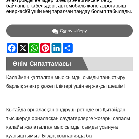
электронды өнімдер, электр энергиясын беру,
байланыс кабельдері, автомобиль және аэроғарыш
өнеркәсібі үшін кең таралған таңдау болып табылады.
Сұрау жіберу
Facebook
X
WhatsApp
Pinterest
LinkedIn
Share
Өнім Сипаттамасы
Қалаймен қапталған мыс сымды сымды таныстыру:
барлық электр қажеттіліктері үшін ең жақсы шешім!
Қытайда орналасқан өндіруші ретінде біз Қытайдан
тыс жерде орналасқан саудагерлерге жоғары сапалы
қалайы жалатылған мыс сымды сымды ұсынуға
қуаныштымыз. Біздің компанияда біз