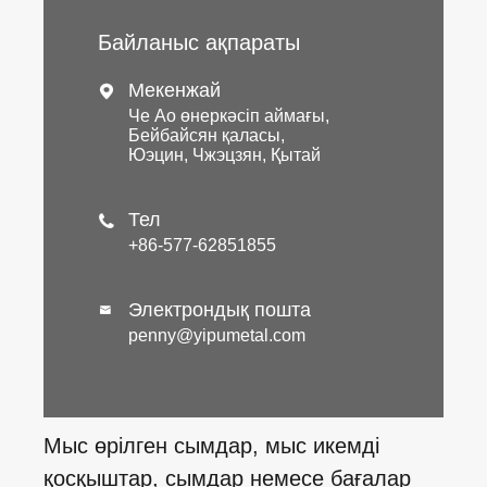
Байланыс ақпараты
Мекенжай

Че Ао өнеркәсіп аймағы,
Бейбайсян қаласы,
Юэцин, Чжэцзян, Қытай
Тел

+86-577-62851855
Электрондық пошта

penny@yipumetal.com
Мыс өрілген сымдар, мыс икемді
қосқыштар, сымдар немесе бағалар