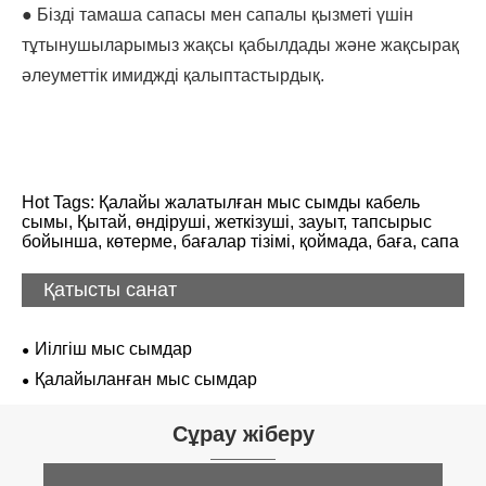
● Бізді тамаша сапасы мен сапалы қызметі үшін
тұтынушыларымыз жақсы қабылдады және жақсырақ
әлеуметтік имиджді қалыптастырдық.
Hot Tags: Қалайы жалатылған мыс сымды кабель
сымы, Қытай, өндіруші, жеткізуші, зауыт, тапсырыс
бойынша, көтерме, бағалар тізімі, қоймада, баға, сапа
Қатысты санат
Иілгіш мыс сымдар
Қалайыланған мыс сымдар
Сұрау жіберу