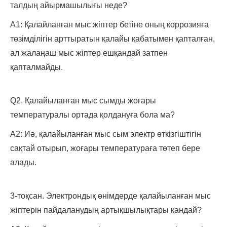
талдың айырмашылығы неде?
A1: Қалайланған мыс жіптер бетіне оның коррозияға
төзімділігін арттыратын қалайы қабатымен қапталған,
ал жалаңаш мыс жіптер ешқандай затпен
қапталмайды.
Q2. Қалайыланған мыс сымды жоғары
температуралы ортада қолдануға бола ма?
A2: Иә, қалайыланған мыс сым электр өткізгіштігін
сақтай отырып, жоғары температураға төтеп бере
алады.
3-тоқсан. Электрондық өнімдерде қалайыланған мыс
жіптерін пайдаланудың артықшылықтары қандай?