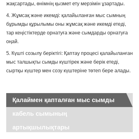
жақсартады, өнімнің қызмет ету мерзімін ұзартады.
4. Жұмсақ және икемді: қалайыланған мыс сымның
бұрымды құрылымы оны жұмсақ және икемді етеді,
тар кеңістіктерде орнатуға және сымдарды орнатуға
оңай.
5. Күшті созылу беріктігі: Қаптау процесі қалайыланған
мыс талшықты сымды күштірек және берік етеді,
сыртқы күштер мен созу күштеріне төтеп бере алады.
Қалаймен қапталған мыс сымды
кабель сымының
артықшылықтары