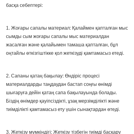
басқа себептері:
1. Жоғары сапалы материал: Қалаймен қапталған мыс
сымды сым жоғары сапалы мыс материалдан
жасалған және қалайымен тамаша қапталған, бұл
оңтайлы өткізгіштікке қол жеткізуді қамтамасыз етеді.
2. Сапаны қатаң бақылау: Өндіріс процесі
материалдарды таңдаудан бастап соңғы өнімді
шығаруға дейін қатаң сапа бақылауында болады.
Біздің өнімдер қауіпсіздікті, ұзақ мерзімділікті және
тиімділікті қамтамасыз ету үшін сынақтардан өтеді.
3. Жеткізу мүмкіндігі: Жеткізу тізбегін тиімді басқару