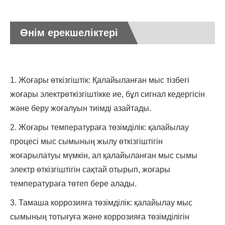
Өнім ерекшеліктері
1. Жоғары өткізгіштік: Қалайыланған мыс тізбегі
жоғары электрөткізгіштікке ие, бұл сигнал кедергісін
және беру жоғалуын тиімді азайтады.
2. Жоғары температураға төзімділік: қалайылау
процесі мыс сымының жылу өткізгіштігін
жоғарылатуы мүмкін, ал қалайыланған мыс сымы
электр өткізгіштігін сақтай отырып, жоғары
температураға төтеп бере алады.
3. Тамаша коррозияға төзімділік: қалайылау мыс
сымының тотығуға және коррозияға төзімділігін