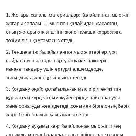
1. Жоғары сапалы материалдар: Қалайланған мыс жіп
жоғары сапалы T1 мыс пен қалайыдан жасалған,
оның жоғары өткізгіштігін және тамаша коррозияға
төзімділігін қамтамасыз етеді.
2. Теңшелетін: Қалайыланған мыс жіптері әртүрлі
пайдаланушылардың әртүрлі қажеттіліктерін
қанағаттандыру үшін әртүрлі өлшемдерде,
тығыздықта және ұзындықта келеді.
3. Қолдану оңай: қалайыланған мыс иірілген жіптің
құрылымы күрделі сым жүйелерінде пайдалануды
және орнатуды жеңілдетеді, сонымен бірге оның берік
және берік болуын қамтамасыз етеді.
4. Қолдану ауқымы кең: Қалайланған мыс жіпті кең
ауқымды қолданбаларда, соның ішінде электронды