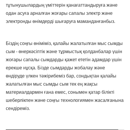
тұтынушылардың үміттерін қанағаттандыруға және
одан асуға арналған жоғары сапалы электр және
электронды өнімдерді шығаруға маманданғанбыз.
Біздің соңғы өніміміз, қалайы жалатылған мыс сымды
сым - өнеркәсіптік және тұрмыстық қолданбалар үшін
жоғары сапалы сымдарды қажет ететін адамдар үшін
ерекше нұсқа. Бізде сымдарды жобалау және
өндіруде үлкен тәжірибеміз бар, сондықтан қалайы
жалатылған мыс сымды сым тек ең жақсы
материалдармен ғана емес, сонымен қатар білікті
шеберлікпен және соңғы технологиямен жасалғанына
сендіреміз.