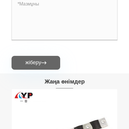
жіберу

Жаңа өнімдер