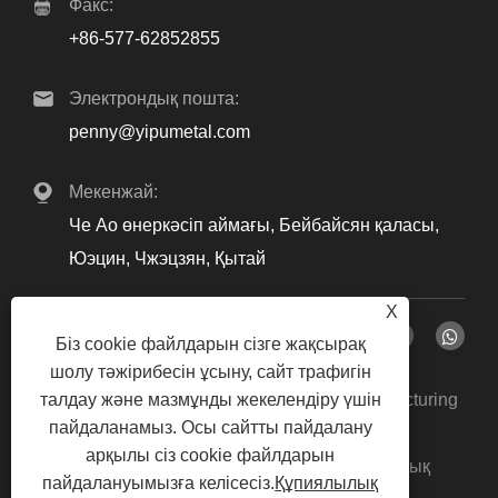
Факс:
+86-577-62852855
Электрондық пошта:
penny@yipumetal.com
Мекенжай:
Че Ао өнеркәсіп аймағы, Бейбайсян қаласы,
Юэцин, Чжэцзян, Қытай
X
Біз cookie файлдарын сізге жақсырақ
шолу тәжірибесін ұсыну, сайт трафигін
Copyright © 2024 Zhejiang Yipu Metal Manufacturing
талдау және мазмұнды жекелендіру үшін
пайдаланамыз. Осы сайтты пайдалану
Co., Ltd. Барлық құқықтар қорғалған.
арқылы сіз cookie файлдарын
Links
Sitemap
RSS
XML
Құпиялылық
|
|
|
|
пайдалануымызға келісесіз.
Құпиялылық