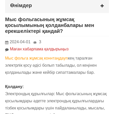
Өнімдер
Мыс фольгасының жұмсақ
қосылымының қолданбалары мен
ерекшеліктері қандай?
2024-04-01
3
Маған хабарлама қалдырыңыз
Мыс фольга жұмсақ конн
таңдау
n
кең таралған
электрлік қосу әдісі болып табылады, ол кеңінен
қолданылады және кейбір сипаттамалары бар.
Қолдану:
Электрондық құрылғылар: Мыс фольгасының жұмсақ
қосылымдары әдетте электрондық құрылғылардағы
тізбек қосылымдары үшін пайдаланылады, мысалы,