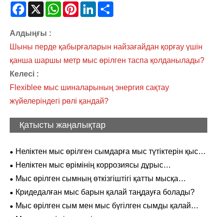
Facebook
X
WhatsApp
Pinterest
LinkedIn
Share
Алдыңғы :
Шыны перде қабырғаларын найзағайдан қорғау үшін
қанша шаршы метр мыс өрілген таспа қолданылады?
Келесі :
Flexiblee мыс шиналарының энергия сақтау
жүйелеріндегі рөлі қандай?
Қатысты жаңалықтар
Неліктен мыс өрілген сымдарға мыс түтіктерін қысу
қажет?
Неліктен мыс өрімінің коррозиясы дұрыс
орнатылғаннан кейін де пайда болады?
Мыс өрілген сымның өткізгіштігі қатты мысқа
қарағанда нашар ма?
Кридедалған мыс барын қалай таңдауға болады?
Мыс өрілген сым мен мыс бүгілген сымды қалай
таңдауға болады?