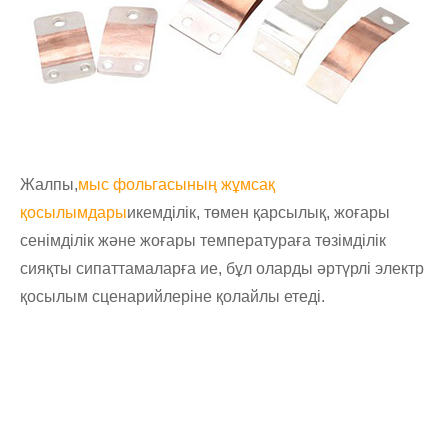
Жалпы,
мыс фольгасының жұмсақ
қосылымдары
икемділік, төмен қарсылық, жоғары
сенімділік және жоғары температураға төзімділік
сияқты сипаттамаларға ие, бұл оларды әртүрлі электр
қосылым сценарийлеріне қолайлы етеді.