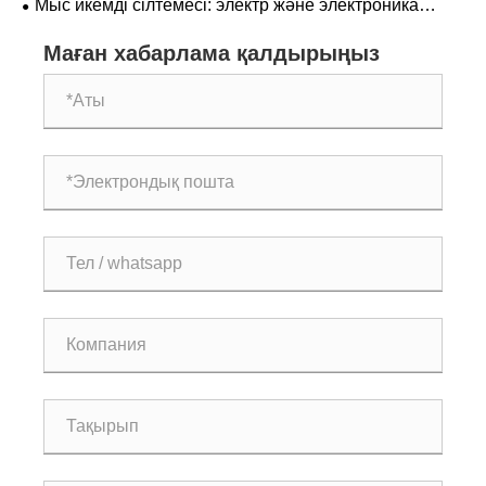
Мыс икемді сілтемесі: электр және электроника
өнеркәсібінің «икемді артериясы»
Маған хабарлама қалдырыңыз