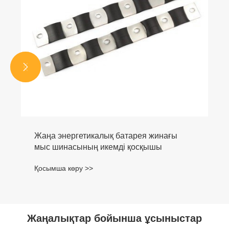


Жаңа энергетикалық батарея жинағы
мыс шинасының икемді қосқышы
Қосымша көру >>
Жаңалықтар бойынша ұсыныстар