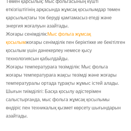
Төмен қарсылық: Мыс фольгасының күшті
өткізгіштігінің арқасында жұмсақ қосылымдар төмен
қарсылықтағы ток беруді қамтамасыз етеді және
энергия жоғалуын азайтады.
Жоғары сенімділік:
Мыс фольга жұмсақ
қосылым
жоғары сенімділік пен беріктікке ие бекітілген
қосылым үшін дәнекерлеу немесе қысу
технологиясын қабылдайды.
Жоғары температураға төзімділік: Мыс фольга
жоғары температураға жақсы төзімді және жоғары
температуралы ортада тұрақты жұмыс істей алады.
Шығын тиімділігі: Басқа қосылу әдістерімен
салыстырғанда, мыс фольга жұмсақ қосылымы
өндіріс пен техникалық қызмет көрсету шығындарын
азайтады.