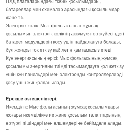
ПХД платаларындағы тізбек қосылымдары,
батареялар мен схемалар арасындағы қосылымдар
және т.б.
Электрлік көлік: Мыс фольгасының жұмсақ
қосылымын электрлік көліктің аккумулятор жүйесіндегі
батарея модульдерін қосу үшін пайдалануға болады,
бұл жоғары ток өткізу қабілетін қамтамасыз етеді.
Күн энергиясының өрісі: Мыс фольгасының жұмсақ
қосылымы энергияны тиімді тасымалдауға қол жеткізу
үшін күн панельдері мен электронды контроллерлерді
қосу үшін жиі қолданылады.
Ерекше өзгешеліктері:
Икемділік: Мыс фольгасының жұмсақ қосылымдары
жоғары икемділікке ие және қосылым талаптарының
әртүрлі пішіндері мен өлшемдеріне бейімделе алады.