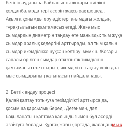
бетінің ауданына байланысты жоғары жиілікті
қолданбаларда тері әсерін жақсырақ шешеді.
Ақылға қонымды өру әдістері ағымдағы жолдың
тұрақтылығын қамтамасыз етеді. Жеке мыс
сымдардың диаметрін таңдау өте маңызды: тым жұқа
сымдар аралық кедергіні арттырады, ал тым қалың
сымдар икемділікке нұқсан келтіруі мүмкін. Жоғары
сапалы өрілген сымдар өткізгіштік тиімділігін
қамтамасыз ете отырып, икемділікті сақтау үшін дәл
мыс сымдарының қатынасын пайдаланады.
2. Беттік өңдеу процесі
Қалай қаптау тотығуға төзімділікті арттырса да,
қосымша қарсылық береді. Дегенмен, дәл
бақыланатын қаптама қалыңдығымен бұл әсерді
азайтуға болады. Құрғақ жабық ортада, жалаңаш
мыс