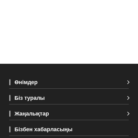
Неліктен электрлік жерлендіру
жүйелеріне арналған жалаңаш мыс сым
Қосымша көру >>
Өнімдер
Біз туралы
Жаңалықтар
Бізбен хабарласыңы