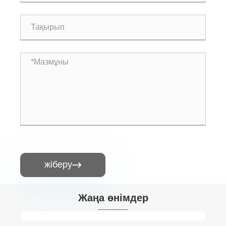
жіберу

Жаңа өнімдер