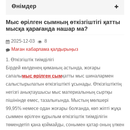
Өнімдер
Мыс өрілген сымның өткізгіштігі қатты
мысқа қарағанда нашар ма?
2025-12-03
8
Маған хабарлама қалдырыңыз
1. Өткізгіштік тиімділігі
Бірдей көлденең қиманың астында, жоғары
сапалы
мыс өрілген сым
қатты мыс шиналармен
салыстырылатын өткізгіштікті ұсынады. Өткізгіштіктің
негізгі анықтаушысы мыс материалының сыртқы
пішінінде емес, тазалығында. Мыстың мөлшері
99,95% немесе одан жоғары болғанда, көп жіпті жұқа
сыммен өрілген құрылым өткізгіштік тиімділігін
төмендетіп қана қоймайды, сонымен қатар оның үлкен