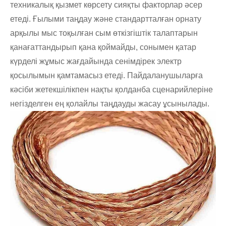
техникалық қызмет көрсету сияқты факторлар әсер
етеді. Ғылыми таңдау және стандартталған орнату
арқылы мыс тоқылған сым өткізгіштік талаптарын
қанағаттандырып қана қоймайды, сонымен қатар
күрделі жұмыс жағдайында сенімдірек электр
қосылымын қамтамасыз етеді. Пайдаланушыларға
кәсіби жетекшілікпен нақты қолданба сценарийлеріне
негізделген ең қолайлы таңдауды жасау ұсынылады.