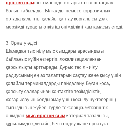
өрілген сым
шын мәнінде жоғары өткізгіш таңдау
болып табылады. Ылғалды немесе коррозиялық
ортада қалыпты қалайы қаптау қорғанысы ұзақ
мерзімді тұрақты өткізгіш өнімділікті қамтамасыз етеді.
3. Орнату әдісі
Шамадан тыс иілу мыс сымдары арасындағы
байланыс күйін өзгертіп, локализацияланған
қарсылықты арттырады. Дұрыс тәсіл - иілу
радиусының ең аз талаптарын сақтау және қысу үшін
қолайлы терминалдарды пайдалану. Бұған қоса,
қопсыту салдарынан контактіге төзімділіктің
жоғарылауын болдырмау үшін қосылу нүктелерінің
тығыздығын жүйелі түрде тексеріңіз. Өткізгіштік
өнімділігі
мыс өрілген сым
материал тазалығы,
құрылымдық дизайн, бетті өңдеу және орнатуға