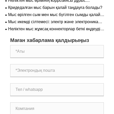
Неліктен мыс өрімінің коррозиясы дұрыс
орнатылғаннан кейін де пайда болады?
Кридедалған мыс барын қалай таңдауға болады?
Мыс өрілген сым мен мыс бүгілген сымды қалай
таңдауға болады?
Мыс икемді сілтемесі: электр және электроника
өнеркәсібінің «икемді артериясы»
Неліктен мыс жұмсақ коннекторлар беткі өңдеуді
қажет етеді?
Маған хабарлама қалдырыңыз