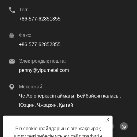
Тел:
+86-577-62851855
Факс:
+86-577-62852855
Электрондық пошта:
penny@yipumetal.com
Мекенжай:
Че Ао өнеркәсіп аймағы, Бейбайсян қаласы,
Юэцин, Чжэцзян, Қытай
X
Біз cookie файлдарын сізге жақсырақ
шолу тәжірибесін ұсыну, сайт трафигін