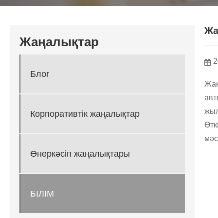
Жа
Жаңалықтар
2
Блог
Жаң
авт
жыл
Корпоративтік жаңалықтар
Өтк
мәс
Өнеркәсіп жаңалықтары
БІЛІМ