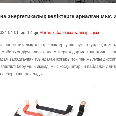
ңа энергетикалық көліктерге арналған мыс и
024-04-01
12
Маған хабарлама қалдырыңыз
а энергетикалық электр көліктері үшін шұғыл түрде қажет нә
омобиль өндірушілері жаңа материалдар мен энергияны са
дам зарядтаудан туындаған жоғары ток пен жылуды диссип
ізгіштікті беру үшін икемді мыс қосқыштарын пайдалану ли
елелерін шеше алады.