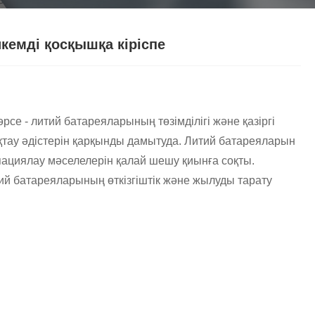
Nederlands
ภาษาไทย
кемді қосқышқа кіріспе
Polski
한국어
рсе - литий батареяларының төзімділігі және қазіргі
Svenska
қтау әдістерін қарқынды дамытуда. Литий батареяларын
ациялау мәселелерін қалай шешу қиынға соқты.
magyar
тий батареяларының өткізгіштік және жылуды тарату
Malay
বাংলা ভাষার
Dansk
Suomi