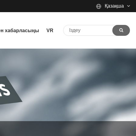
Қазақша
English
ен хабарласыңы
VR
Español
Português
русский
Français
日本語
Deutsch
tiếng Việt
Italiano