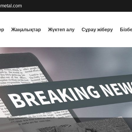
metal.com
ер
Жаңалықтар
Жүктеп алу
Сұрау жіберу
Бізб