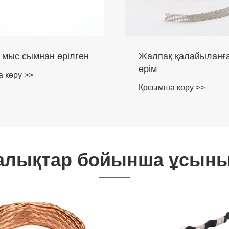
 мыс сымнан өрілген
Жалпақ қалайыланғ
өрім
 көру >>
Қосымша көру >>
алықтар бойынша ұсыны