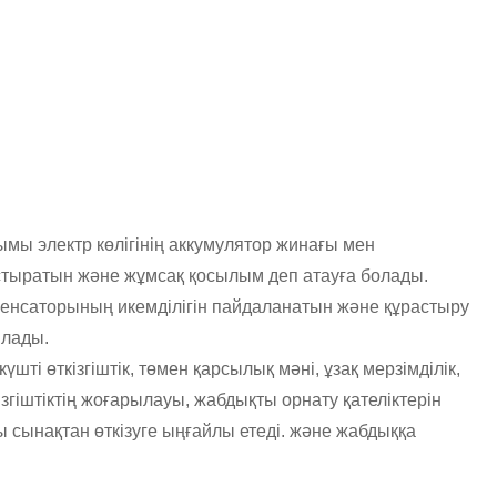
हिन्दी
Pilipino
Türkçe
Gaeilge
العربية
мы электр көлігінің аккумулятор жинағы мен
Indonesia
тыратын және жұмсақ қосылым деп атауға болады.
Norsk‎
пенсаторының икемділігін пайдаланатын және құрастыру
ылады.
تمل
 өткізгіштік, төмен қарсылық мәні, ұзақ мерзімділік,
český
ізгіштіктің жоғарылауы, жабдықты орнату қателіктерін
ы сынақтан өткізуге ыңғайлы етеді. және жабдыққа
ελληνικά
український