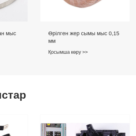
ан мыс
Өрілген жер сымы мыс 0,15
мм
Қосымша көру >>
стар