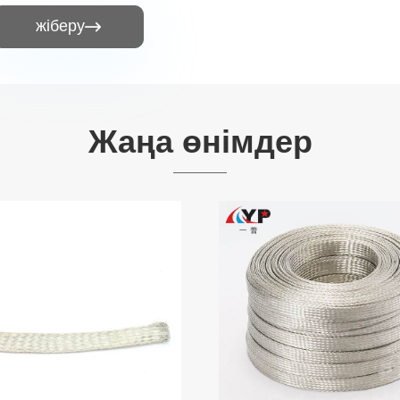
жіберу

Жаңа өнімдер