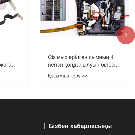

Сіз мыс өрілген сымның 4
 жоғары
негізгі қолданылуын білесіз
на
бе?
Қосымша көру >>
Бізбен хабарласыңы