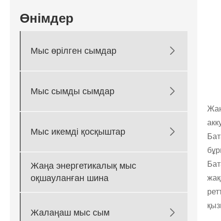
Өнімдер

Мыс өрілген сымдар

Мыс сымды сымдар
Жаң
акк

Мыс икемді қосқыштар
Бат
бұр
Бат
Жаңа энергетикалық мыс
оқшауланған шина
жақ
рет
қыз

Жалаңаш мыс сым