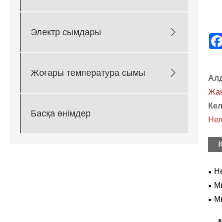

Электр сымдары

Жоғары температура сымы
Ал
Жаң
Кел
Басқа өнімдер
Нел
Не
Мы
наш
М
бо