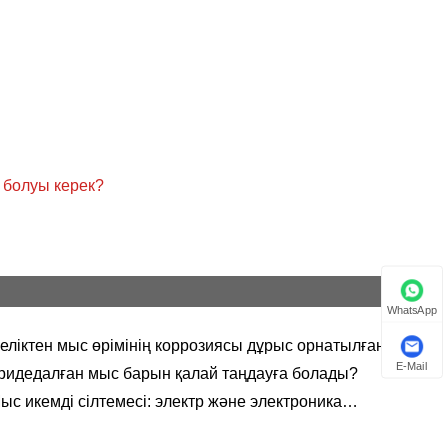
Javanese
فارسی
தமிழ்
తెలుగు
 болуы керек?
नेपाली
Burmese
български
WhatsApp
еліктен мыс өрімінің коррозиясы дұрыс орнатылғаннан
ລາວ
йін де пайда болады?
E-Mail
ридедалған мыс барын қалай таңдауға болады?
Latine
ыс икемді сілтемесі: электр және электроника
ркәсібінің «икемді артериясы»
Қазақша