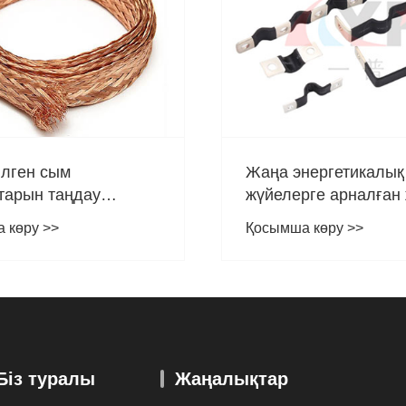
ілген сым
Жаңа энергетикалық
тарын таңдау
жүйелерге арналған
рі
сапалы мыс қуат ши
 көру >>
Қосымша көру >>
қосқышы
Біз туралы
Жаңалықтар