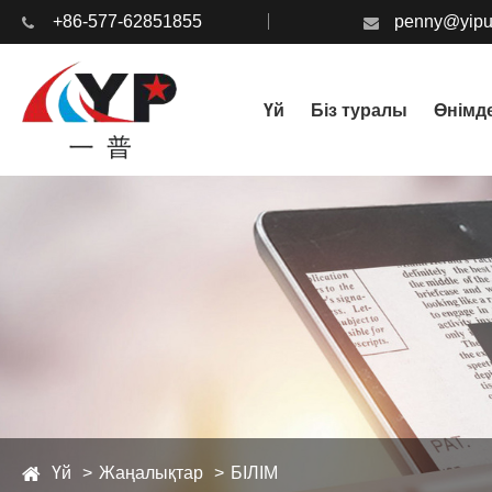
+86-577-62851855
penny@yipu
Үй
Біз туралы
Өнімд
Үй
Жаңалықтар
БІЛІМ