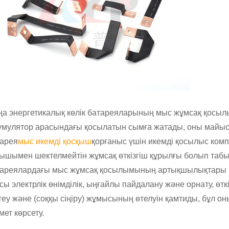
а энергетикалық көлік батареяларының мыс жұмсақ қосылы
умулятор арасындағы қосылатын сымға жатады, оны майыс
арея
мыс икемді қосқыш
қорғаныс үшін икемді қосылыс ком
ышымен шектелмейтін жұмсақ өткізгіш құрылғы болып таб
ареялардағы мыс жұмсақ қосылымының артықшылықтары күшті
сы электрлік өнімділік, ыңғайлы пайдалану және орнату, өтк
теу және (соққы сіңіру) жұмысының өтелуін қамтиды, бұл он
мет көрсету.