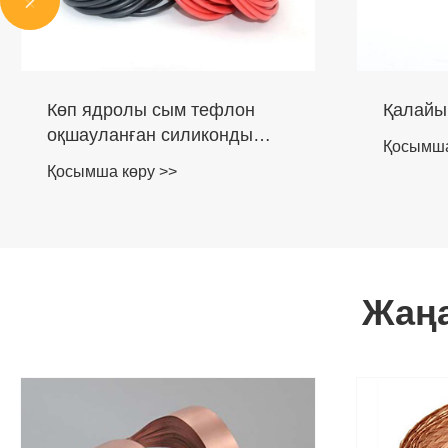
Көп ядролы сым тефлон
Қалайы
оқшауланған силиконды
Қосымша
резеңке қабықпен қапталған
Қосымша көру >>
сым
Жаң