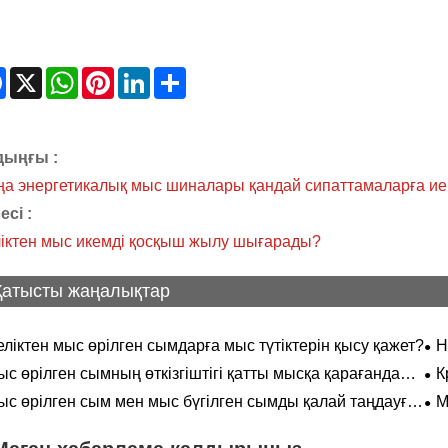
Facebook
X
WhatsApp
Pinterest
LinkedIn
Share
дыңғы :
а энергетикалық мыс шиналары қандай сипаттамаларға ие
есі :
іктен мыс икемді қосқыш жылу шығарады?
Қатысты жаңалықтар
ліктен мыс өрілген сымдарға мыс түтіктерін қысу қажет?
Н
ке
с өрілген сымның өткізгіштігі қатты мысқа қарағанда
К
ар ма?
ыс өрілген сым мен мыс бүгілген сымды қалай таңдауға
М
лады?
өне