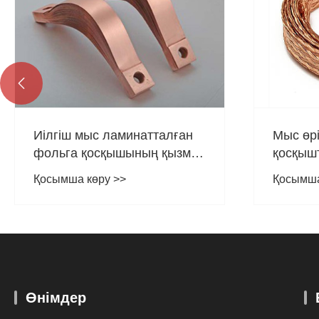

Иілгіш мыс ламинатталған
Мыс өр
фольга қосқышының қызметі
қосқыш
мыс таспаның икемді
себепте
Қосымша көру >>
Қосымша
қосқышымен бірдей ме?
Өнімдер