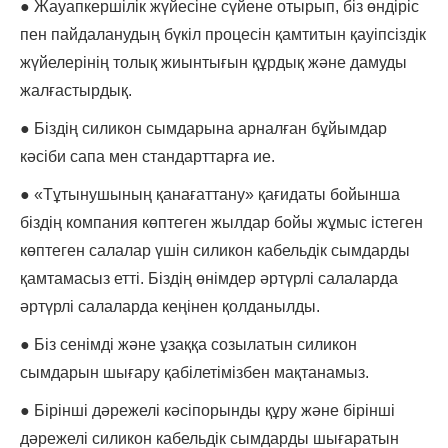
● Жауапкершілік жүйесіне сүйене отырып, біз өндіріс
пен пайдаланудың бүкіл процесін қамтитын қауіпсіздік
жүйелерінің толық жиынтығын құрдық және дамуды
жалғастырдық.
● Біздің силикон сымдарына арналған бұйымдар
кәсіби сапа мен стандарттарға ие.
● «Тұтынушының қанағаттану» қағидаты бойынша
біздің компания көптеген жылдар бойы жұмыс істеген
көптеген салалар үшін силикон кабельдік сымдарды
қамтамасыз етті. Біздің өнімдер әртүрлі салаларда
әртүрлі салаларда кеңінен қолданылды.
● Біз сенімді және ұзаққа созылатын силикон
сымдарын шығару қабілетімізбен мақтанамыз.
● Бірінші дәрежелі кәсіпорынды құру және бірінші
дәрежелі силикон кабельдік сымдарды шығаратын