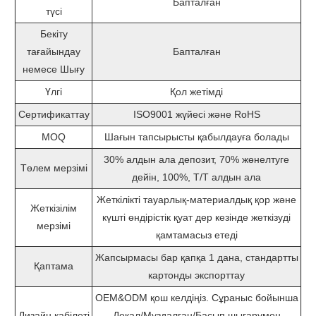
Бапталған
түсі
Бекіту
тағайындау
Бапталған
немесе Шығу
Үлгі
Қол жетімді
Сертификаттау
ISO9001 жүйесі және RoHS
MOQ
Шағын тапсырысты қабылдауға болады
30% алдын ала депозит, 70% жөнелтуге
Төлем мерзімі
дейін, 100%, T/T алдын ала
Жеткілікті тауарлық-материалдық қор және
Жеткізілім
күшті өндірістік қуат дер кезінде жеткізуді
мерзімі
қамтамасыз етеді
Жапсырмасы бар қапқа 1 дана, стандартты
Қаптама
картонды экспорттау
OEM&ODM қош келдіңіз. Сұраныс бойынша
Дизайн қабілеті
Декал/Мұздалған/Басып шығарумен