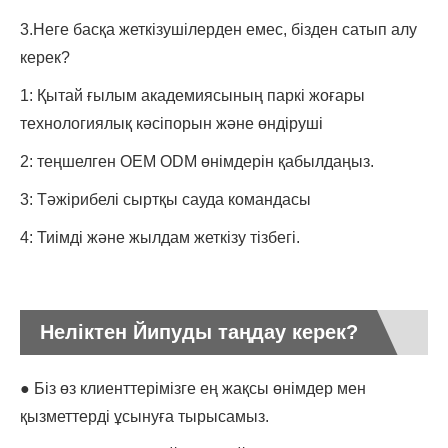
3.Неге басқа жеткізушілерден емес, бізден сатып алу
керек?
1: Қытай ғылым академиясының паркі жоғары
технологиялық кәсіпорын және өндіруші
2: теңшелген OEM ODM өнімдерін қабылдаңыз.
3: Тәжірибелі сыртқы сауда командасы
4: Тиімді және жылдам жеткізу тізбегі.
Неліктен Йипуды таңдау керек?
● Біз өз клиенттерімізге ең жақсы өнімдер мен
қызметтерді ұсынуға тырысамыз.