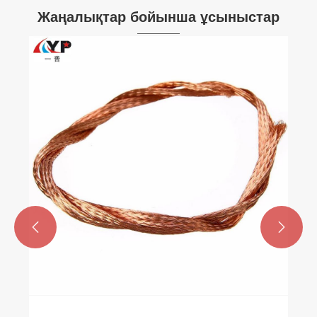
Жаңалықтар бойынша ұсыныстар
Сіз мыс сымды сымның қолданылуы мен
сипаттамаларын білесіз бе?
Қосымша көру >>

