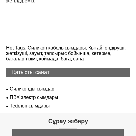
жетілдіреміз.
Hot Tags: Силикон кабель сымдары, Қытай, өндіруші,
жеткізуші, зауыт, тапсырыс бойынша, көтерме,
бағалар тізімі, қоймада, баға, сапа
Қатысты санат
Силиконды сымдар
ПВХ электр сымдары
Тефлон сымдары
Сұрау жіберу