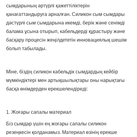
сымдарының әртүрлі қажеттіліктерін
қанағаттандыруға арналған. Силикон сым сымдары
дәстүрлі сым сымдарына икемді, берік және сенімді
балама ұсына отырып, кабельдерді құрастыру және
басқару процесін жеңілдететін инновациялық шешім
болып табылады.
Міне, біздің силикон кабельдік сымдардың кейбір
мүмкіндіктері мен артықшылықтары оны нарықтағы
басқа өнімдерден ерекшелендіреді:
1. Жоғары сапалы материал
Біз сымдар үшін ең жоғары сапалы силикон
резеңкесін қолданамыз. Материал өзінің ерекше