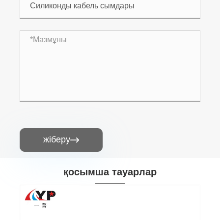
жіберу

қосымша тауарлар
Сымдар қосқышы