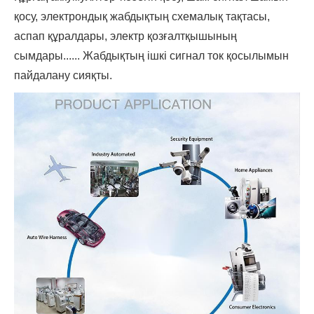
қосу, электрондық жабдықтың схемалық тақтасы,
аспап құралдары, электр қозғалтқышының
сымдары...... Жабдықтың ішкі сигнал ток қосылымын
пайдалану сияқты.