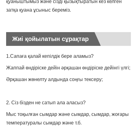
қуаныштымыз және сізді қызықтыратын кез келген
затқа қуана ұсыныс береміз.
Жиі қойылатын сұрақтар
1.Сапаға қалай кепілдік бере аламыз?
Жаппай өндіріске дейін әрқашан өндіріске дейінгі үлгі;
Әрқашан жөнелту алдында соңғы тексеру;
2. Сіз бізден не сатып ала аласыз?
Мыс тоқылған сымдар және сымдар, сымдар, жоғары
температуралы сымдар және т.б.