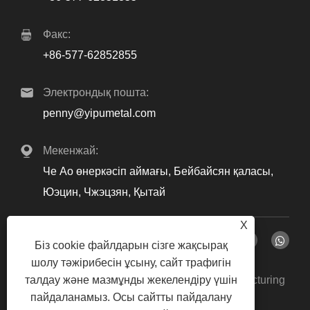
Факс:
+86-577-62852855
Электрондық пошта:
penny@yipumetal.com
Мекенжай:
Че Ао өнеркәсіп аймағы, Бейбайсян қаласы,
Юэцин, Чжэцзян, Қытай
X
Біз cookie файлдарын сізге жақсырақ
шолу тәжірибесін ұсыну, сайт трафигін
Copyright © 2024 Zhejiang Yipu Metal Manufacturing
талдау және мазмұнды жекелендіру үшін
пайдаланамыз. Осы сайтты пайдалану
Co., Ltd. Барлық құқықтар қорғалған.