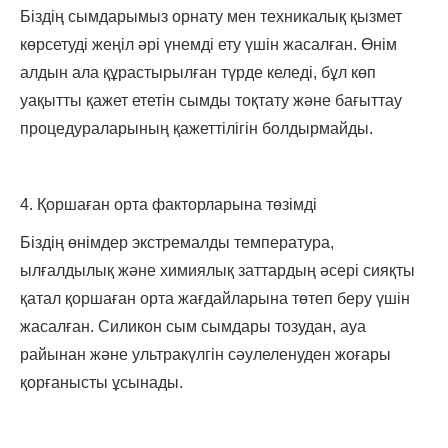
Біздің сымдарымыз орнату мен техникалық қызмет
көрсетуді жеңіл әрі үнемді ету үшін жасалған. Өнім
алдын ала құрастырылған түрде келеді, бұл көп
уақытты қажет ететін сымды тоқтату және бағыттау
процедураларының қажеттілігін болдырмайды.
4. Қоршаған орта факторларына төзімді
Біздің өнімдер экстремалды температура,
ылғалдылық және химиялық заттардың әсері сияқты
қатал қоршаған орта жағдайларына төтеп беру үшін
жасалған. Силикон сым сымдары тозудан, ауа
райынан және ультракүлгін сәулеленуден жоғары
қорғанысты ұсынады.