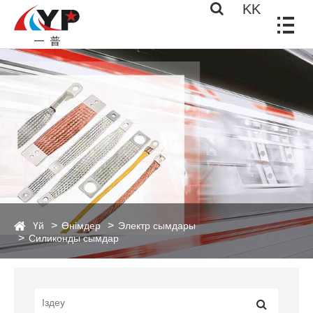
KK
Үй
Өнімдер
Электр сымдары
Силиконды сымдар