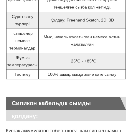
теңшелген сызба қол жетімді.
Сурет салу
Қолдау: Freehand Sketch, 2D, 3D
түрлері
Істікшелер
Мыс, никель жалатылған немесе алтын
немесе
жалатылған
терминалдар
Жұмыс
−25℃ ~ +85℃
температурасы
Тестілеу
100% ашық, қысқа және қате сынау
Силикон кабельдік сымды
қолдану:
Құрғақ аккумулятор тізбегін қосу, шам сигнал шамын