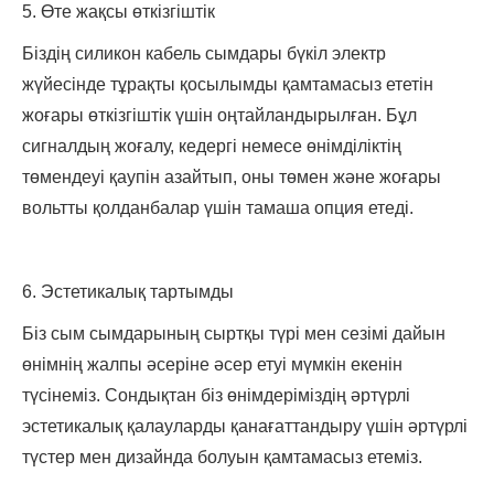
5. Өте жақсы өткізгіштік
Біздің силикон кабель сымдары бүкіл электр
жүйесінде тұрақты қосылымды қамтамасыз ететін
жоғары өткізгіштік үшін оңтайландырылған. Бұл
сигналдың жоғалу, кедергі немесе өнімділіктің
төмендеуі қаупін азайтып, оны төмен және жоғары
вольтты қолданбалар үшін тамаша опция етеді.
6. Эстетикалық тартымды
Біз сым сымдарының сыртқы түрі мен сезімі дайын
өнімнің жалпы әсеріне әсер етуі мүмкін екенін
түсінеміз. Сондықтан біз өнімдеріміздің әртүрлі
эстетикалық қалауларды қанағаттандыру үшін әртүрлі
түстер мен дизайнда болуын қамтамасыз етеміз.