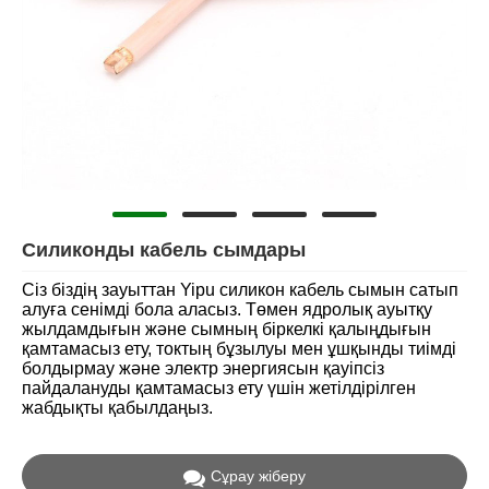
Силиконды кабель сымдары
Сіз біздің зауыттан Yipu силикон кабель сымын сатып
алуға сенімді бола аласыз. Төмен ядролық ауытқу
жылдамдығын және сымның біркелкі қалыңдығын
қамтамасыз ету, токтың бұзылуы мен ұшқынды тиімді
болдырмау және электр энергиясын қауіпсіз
пайдалануды қамтамасыз ету үшін жетілдірілген
жабдықты қабылдаңыз.
Сұрау жіберу