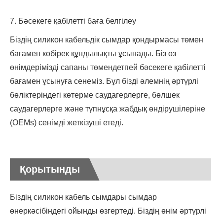
7. Бәсекеге қабілетті баға белгілеу
Біздің силикон кабельдік сымдар қондырмасы төмен
бағамен көбірек құндылықты ұсынады. Біз өз
өнімдерімізді сапаны төмендетпей бәсекеге қабілетті
бағамен ұсынуға сенеміз. Бұл бізді әлемнің әртүрлі
бөліктеріндегі көтерме саудагерлерге, бөлшек
саудагерлерге және түпнұсқа жабдық өндірушілеріне
(OEMs) сенімді жеткізуші етеді.
Қорытынды
Біздің силикон кабель сымдары сымдар
өнеркәсібіндегі ойынды өзгертеді. Біздің өнім әртүрлі