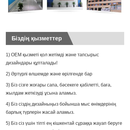
Біздің қызметтер
1) OEM қызметі қол жетімді және тапсырыс
дизайндары құпталады!
2) Әртүрлі өлшемде және өрілгенде бар
3) Біз сізге жоғары сапа, бәсекеге қабілетті, баға,
жылдам жеткізуді ұсына аламыз.
4) Біз сіздің дизайныңыз бойынша мыс өнімдерінің
барлық түрлерін жасай аламыз.
5) Біз сіз үшін тіпті ең кішкентай сұраққа жауап беруге