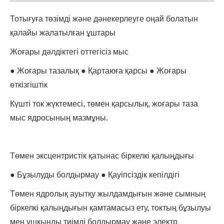
Тотығуға төзімді және дәнекерлеуге оңай болатын
қалайы жалатылған ұштары
Жоғары дәлдіктегі оттегісіз мыс
● Жоғары тазалық ● Қартаюға қарсы ● Жоғары
өткізгіштік
Күшті ток жүктемесі, төмен қарсылық, жоғары таза
мыс ядросының мазмұны.
Төмен эксцентристік қатынас біркелкі қалыңдығы
● Бұзылуды болдырмау ● Қауіпсіздік кепілдігі
Төмен ядролық ауытқу жылдамдығын және сымның
біркелкі қалыңдығын қамтамасыз ету, токтың бұзылуы
мен ұшқынды тиімді болдырмау және электр