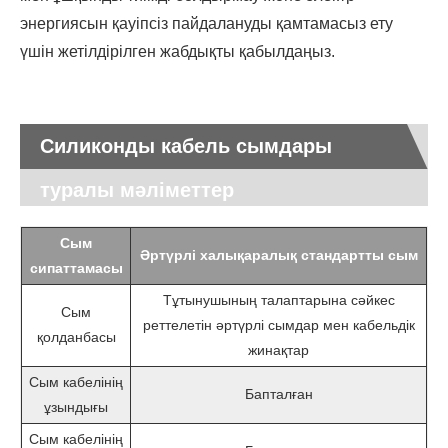
энергиясын қауіпсіз пайдалануды қамтамасыз ету
үшін жетілдірілген жабдықты қабылдаңыз.
Силиконды кабель сымдары
туралы мәліметтер
Сым
Әртүрлі халықаралық стандартты сым
сипаттамасы
Тұтынушының талаптарына сәйкес
Сым
реттелетін әртүрлі сымдар мен кабельдік
қолданбасы
жинақтар
Сым кабелінің
Бапталған
ұзындығы
Сым кабелінің