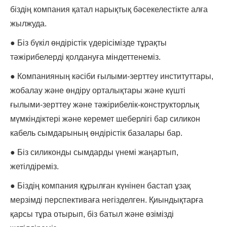
біздің компания қатал нарықтық бәсекелестікте алға
жылжуда.
● Біз бүкіл өндірістік үдерісімізде тұрақты
тәжірибелерді қолдануға міндеттенеміз.
● Компанияның кәсіби ғылыми-зерттеу институттары,
жобалау және өндіру орталықтары және күшті
ғылыми-зерттеу және тәжірибелік-конструкторлық
мүмкіндіктері және керемет шеберлігі бар силикон
кабель сымдарының өндірістік базалары бар.
● Біз силиконды сымдарды үнемі жаңартып,
жетілдіреміз.
● Біздің компания құрылған күнінен бастап ұзақ
мерзімді перспективаға негізделген. Қиындықтарға
қарсы тұра отырып, біз батыл және өзімізді