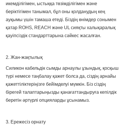
икемділігімен, ыстыққа төзімділігімен және
беріктігімен танымал, бұл оны қолданудың кең
ауқымы үшін тамаша етеді. Біздің өнімдер сонымен
қатар ROHS, REACH және UL сияқты халықаралық
қауіпсіздік стандарттарына сәйкес жасалған.
2. Жан-жақтылық
Силикон кабельдік сымды арнаулы ұзындық, қосқыш
түрі немесе таңбалау қажет болса да, сіздің арнайы
қажеттіліктеріңізге бейімделуі мүмкін. Біз сіздің
бірегей талаптарыңызды қанағаттандыруға кепілдік
беретін әртүрлі опцияларды ұсынамыз.
3. Ережесіз орнату