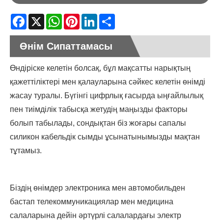
Facebook
X
WhatsApp
Pinterest
LinkedIn
Share
Өнім Сипаттамасы
Өндіріске келетін болсақ, бұл мақсатты нарықтың
қажеттіліктері мен қалауларына сәйкес келетін өнімді
жасау туралы. Бүгінгі цифрлық ғасырда ыңғайлылық
пен тиімділік табысқа жетудің маңызды факторы
болып табылады, сондықтан біз жоғары сапалы
силикон кабельдік сымды ұсынатынымызды мақтан
тұтамыз.
Біздің өнімдер электроника мен автомобильден
бастап телекоммуникациялар мен медицина
салаларына дейін әртүрлі салалардағы электр