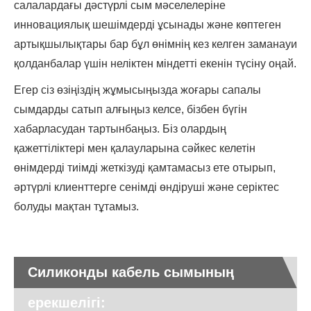
салалардағы дәстүрлі сым мәселелеріне
инновациялық шешімдерді ұсынады және көптеген
артықшылықтары бар бұл өнімнің кез келген заманауи
қолданбалар үшін неліктен міндетті екенін түсіну оңай.
Егер сіз өзіңіздің жұмысыңызда жоғары сапалы
сымдарды сатып алғыңыз келсе, бізбен бүгін
хабарласудан тартынбаңыз. Біз олардың
қажеттіліктері мен қалауларына сәйкес келетін
өнімдерді тиімді жеткізуді қамтамасыз ете отырып,
әртүрлі клиенттерге сенімді өндіруші және серіктес
болуды мақтан тұтамыз.
Силиконды кабель сымының
ерекшелігі: