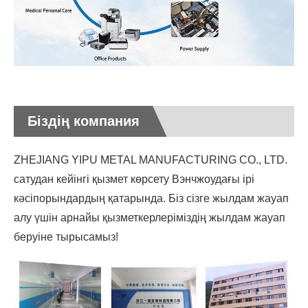
Біздің компания
ZHEJIANG YIPU METAL MANUFACTURING CO., LTD.
сатудан кейінгі қызмет көрсету Вэнчжоудағы ірі
кәсіпорындардың қатарында. Біз сізге жылдам жауап
алу үшін арнайы қызметкерлеріміздің жылдам жауап
беруіне тырысамыз!