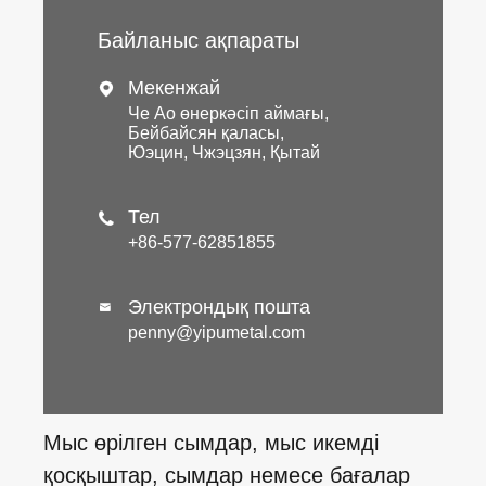
Байланыс ақпараты
Мекенжай

Че Ао өнеркәсіп аймағы,
Бейбайсян қаласы,
Юэцин, Чжэцзян, Қытай
Тел

+86-577-62851855
Электрондық пошта

penny@yipumetal.com
Мыс өрілген сымдар, мыс икемді
қосқыштар, сымдар немесе бағалар