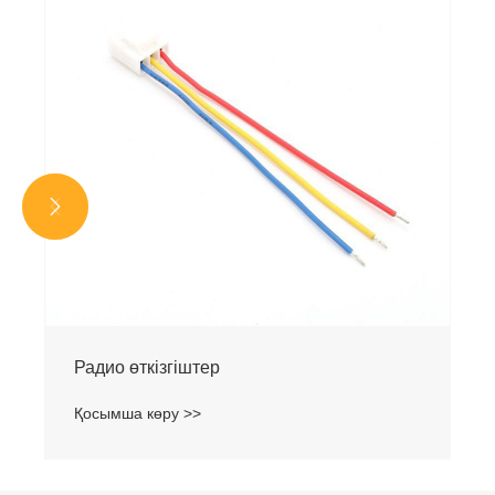
Қосымша көру >>

