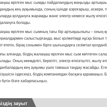
аңаш өрілген мыс сымды пайдаланудың маңызды артықшыл
данудың кең ауқымында, соның ішінде аэроғарыш, әскери, 
аларда қолдануға жарамды және электр немесе жылу өткізгі
далануға болады.
аңаш өрілген мыс сымның тағы бір артықшылығы – оның қол
ериалдармен салыстырғанда, мыс қолжетімді нұсқа болып та
ет ететін, бірақ сонымен бірге шығындарға сезімтал қолдан
пы алғанда, біздің жалаңаш өрілген мыс сым көптеген са
лады. Оның икемділігі, беріктігі, электр өткізгіштігі, жылу ө
данбалардың кең ауқымы үшін тамаша таңдау жасайды. Егер
ізушісін іздесеңіз, біздің компаниядан басқаға қарамаңыз. Б
н бүгін бізге хабарласыңыз.
іздің зауыт