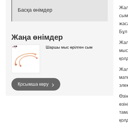
Жал
Басқа өнімдер
сым
жас
Бұл
Жаңа өнімдер
Жал
Шаршы мыс өрілген сым
мыс
қол
Жал
мат
Қосымша көру
элек
Өзі
өзі
там
қол