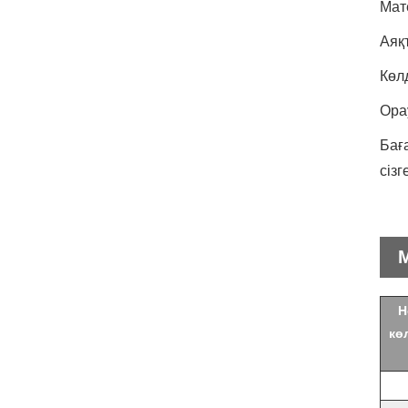
Мат
Аяқ
Көл
Ора
Бағ
сіз
Н
кө