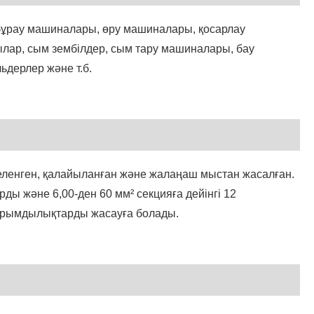
, бұрау машиналары, өру машиналары, қосарлау
ылар, сым зембілдер, сым тару машиналары, бау
ьдерлер және т.б.
еленген, қалайыланған және жалаңаш мыстан жасалған.
рды және 6,00-ден 60 мм² секцияға дейінгі 12
 бұрымдылықтарды жасауға болады.