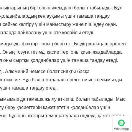
қтарының бірі оның икемділігі болып табылады. Бұл
Javanese
ы қолданбалардың кең ауқымы үшін тамаша таңдау
فارسی
 сәйкес келтіру үшін майыстыру және пішіндеу оңай.
аларда пайдалану үшін өте қолайлы етеді.
தமிழ்
аңызды фактор - оның беріктігі. Біздің жалаңаш өрілген
తెలుగు
. Оның тозуға төзімді қасиеттері оны қиын жағдайларда
ұл оны сыртқы қолданбалар үшін тамаша таңдау етеді.
नेपाली
і. Алюминий немесе болат сияқты басқа
Burmese
штікке ие. Бұл біздің жалаңаш өрілген мыс сымымызды
 үшін тамаша таңдау етеді.
български
ыс сымымыз да тамаша жылу өткізгіш болып табылады. Мыс
ລາວ
у беру қасиеттерін қажет ететін қолданбалар үшін
Latine
ді, бұл оны жоғары температурада өңдеуді қажет ететін
Қазақша
WhatsApp