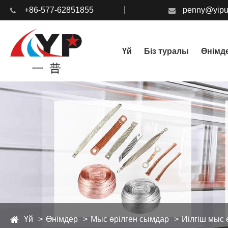
+86-577-62851855
penny@yipu
Үй
Біз туралы
Өнімд
Үй
Өнімдер
Мыс өрілген сымдар
Иілгіш мыс 