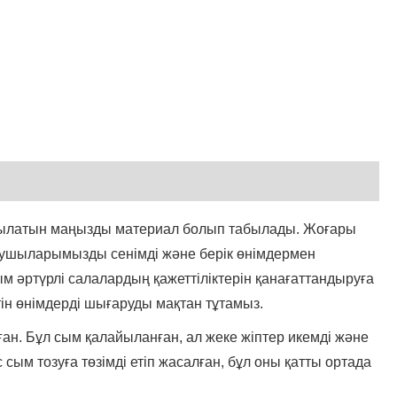
हिन्दी
Pilipino
Türkçe
Gaeilge
العربية
Indonesia
анылатын маңызды материал болып табылады. Жоғары
Norsk‎
ынушыларымызды сенімді және берік өнімдермен
تمل
ым әртүрлі салалардың қажеттіліктерін қанағаттандыруға
ін өнімдерді шығаруды мақтан тұтамыз.
český
ан. Бұл сым қалайыланған, ал жеке жіптер икемді және
ελληνικά
 сым тозуға төзімді етіп жасалған, бұл оны қатты ортада
український