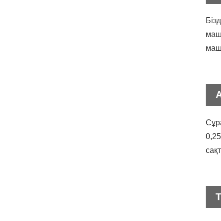
Біз
маш
маш
Сұр
0,2
сақ