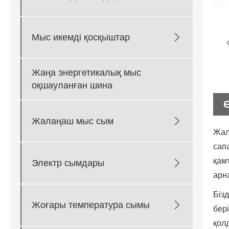

Мыс икемді қосқыштар
Жаңа энергетикалық мыс
оқшауланған шина

Жалаңаш мыс сым
Жал
сап
қам

Электр сымдары
арн
Біз

Жоғары температура сымы
бер
қол