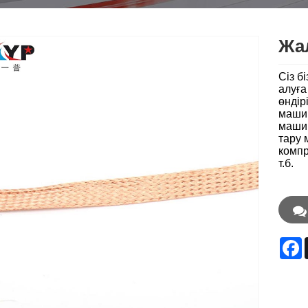
Жа
Сіз б
алуға
өндір
машин
машин
тару 
компр
т.б.
F