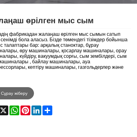
Nederlands
ภาษาไทย
лаңаш өрілген мыс сым
Polski
іздің фабрикадан жалаңаш өрілген мыс сымын сатып
 сенімді бола аласыз. Бізде төмендегі тізімдер бойынша
한국어
іс талаптары бар: арқалық станоктар, бұрау
алары, өру машиналары, қосарлау машиналары, орау
алары, күйдіру, вакуумдық сорғы, сым зембілдері, сым
Svenska
машиналары , байлау машиналары, ауа
ессорлары, кептіру машиналары, газгольдерлер және
magyar
Malay
Сұрау жіберу
বাংলা ভাষার
acebook
X
WhatsApp
Pinterest
LinkedIn
Share
Dansk
Suomi