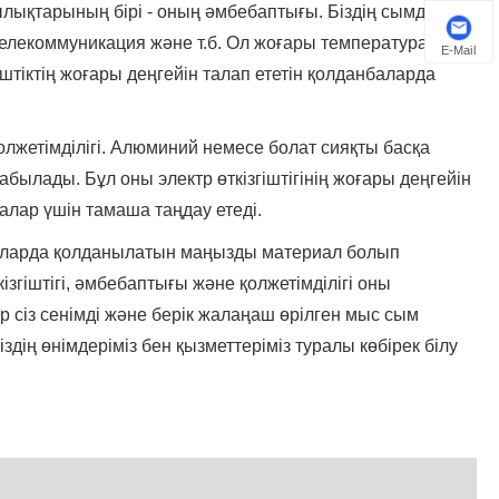
ықтарының бірі - оның әмбебаптығы. Біздің сымды
Euskal
телекоммуникация және т.б. Ол жоғары температуралы
E-Mail
штіктің жоғары деңгейін талап ететін қолданбаларда
Azərbaycan
Slovenský jazyk
жетімділігі. Алюминий немесе болат сияқты басқа
былады. Бұл оны электр өткізгіштігінің жоғары деңгейін
Македонски
балар үшін тамаша таңдау етеді.
Lietuvos
лаларда қолданылатын маңызды материал болып
Eesti Keel
ткізгіштігі, әмбебаптығы және қолжетімділігі оны
 сіз сенімді және берік жалаңаш өрілген мыс сым
Română
іздің өнімдеріміз бен қызметтеріміз туралы көбірек білу
Slovenski
मराठी
Srpski језик