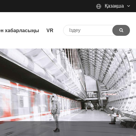
Қазақша
English
ен хабарласыңы
VR
Español
Português
русский
Français
日本語
Deutsch
tiếng Việt
Italiano