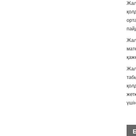
Жал
қол
орт
пай
Жал
мат
қаж
Жал
табы
қол
жетк
үші
Б