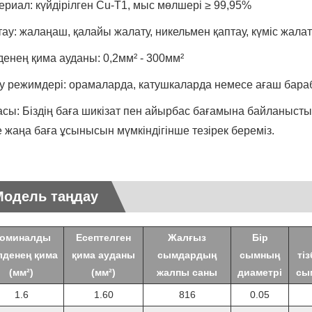
ериал: күйдірілген Cu-T1, мыс мөлшері ≥ 99,95%
тау: жалаңаш, қалайы жалату, никельмен қаптау, күміс жала
денең қима ауданы: 0,2мм² - 300мм²
у режимдері: орамаларда, катушкаларда немесе ағаш бар
асы: Біздің баға шикізат пен айырбас бағамына байланыст
ге жаңа баға ұсынысын мүмкіндігінше тезірек береміз.
Модель таңдау
оминалды
Есептелген
Жалғыз
Бір
лденең қима
қима ауданы
сымдардың
сымның
тіз
(мм²)
(мм²)
жалпы саны
диаметрі
сы
1.6
1.60
816
0.05