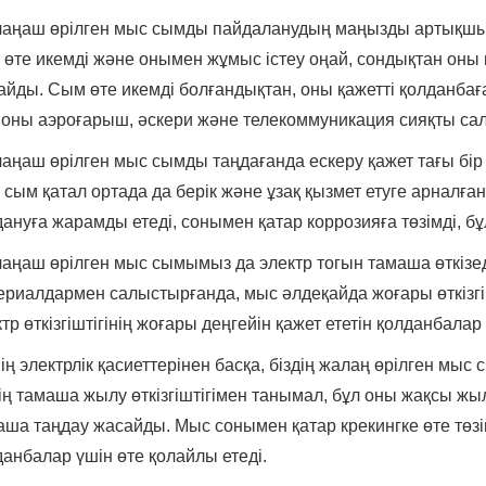
аңаш өрілген мыс сымды пайдаланудың маңызды артықшылы
 өте икемді және онымен жұмыс істеу оңай, сондықтан он
айды. Сым өте икемді болғандықтан, оны қажетті қолданбаға
 оны аэроғарыш, әскери және телекоммуникация сияқты сал
аңаш өрілген мыс сымды таңдағанда ескеру қажет тағы бір м
 сым қатал ортада да берік және ұзақ қызмет етуге арналған
дануға жарамды етеді, сонымен қатар коррозияға төзімді, б
аңаш өрілген мыс сымымыз да электр тогын тамаша өткізед
ериалдармен салыстырғанда, мыс әлдеқайда жоғары өткізгі
тр өткізгіштігінің жоғары деңгейін қажет ететін қолданбалар
нің электрлік қасиеттерінен басқа, біздің жалаң өрілген м
нің тамаша жылу өткізгіштігімен танымал, бұл оны жақсы жыл
аша таңдау жасайды. Мыс сонымен қатар крекингке өте төзім
данбалар үшін өте қолайлы етеді.