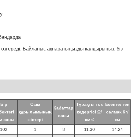
ту
абандарда
ы өзгереді. Байланыс ақпаратыңызды қалдырыңыз, біз
Бір
Сым
Тұрақты ток
Есептелген
Қабаттар
бектегі
құрылымының
кедергісі Ω/
салмақ Кг/
саны
м саны
жіптері
км ≤
км
102
1
8
11.30
14.24