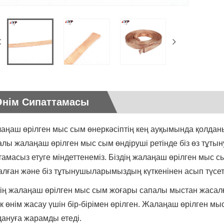
Өнім Сипаттамасы
аңаш өрілген мыс сым өнеркәсіптің кең ауқымында қолд
алы жалаңаш өрілген мыс сым өндіруші ретінде біз өз тұт
тамасыз етуге міндеттенеміз. Біздің жалаңаш өрілген мыс с
алған және біз тұтынушыларымыздың күткенінен асып түсет
дің жалаңаш өрілген мыс сым жоғары сапалы мыстан жасалғ
ік өнім жасау үшін бір-бірімен өрілген. Жалаңаш өрілген мыс
дануға жарамды етеді.