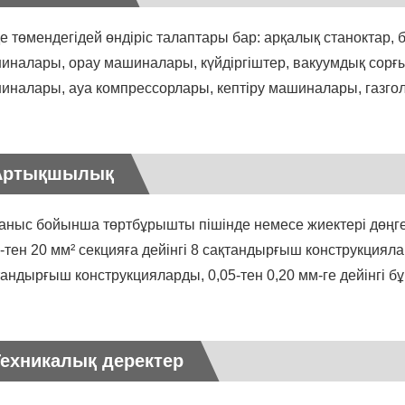
де төмендегідей өндіріс талаптары бар: арқалық станоктар
иналары, орау машиналары, күйдіргіштер, вакуумдық сорғ
иналары, ауа компрессорлары, кептіру машиналары, газгол
Артықшылық
аныс бойынша төртбұрышты пішінде немесе жиектері дөңг
5-тен 20 мм² секцияға дейінгі 8 сақтандырғыш конструкцияла
тандырғыш конструкцияларды, 0,05-тен 0,20 мм-ге дейінгі
Техникалық деректер