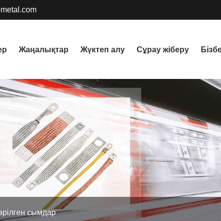
metal.com
ер
Жаңалықтар
Жүктеп алу
Сұрау жіберу
Бізб
өрілген сымдар